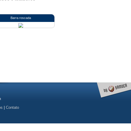
Barra roscada
n
os
|
Contato